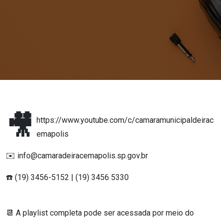
🎥
https://www.youtube.com/c/camaramunicipaldeirac
emapolis
✉️ info@camaradeiracemapolis.sp.gov.br
☎️ (19) 3456-5152 | (19) 3456 5330
📆 A playlist completa pode ser acessada por meio do