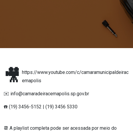
🎥
https://www.youtube.com/c/camaramunicipaldeirac
emapolis
✉️ info@camaradeiracemapolis.sp.gov.br
☎️ (19) 3456-5152 | (19) 3456 5330
📆 A playlist completa pode ser acessada por meio do